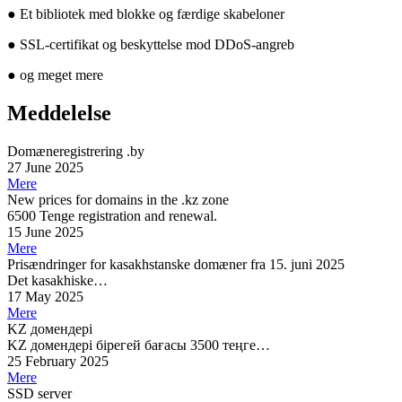
●
Et bibliotek med blokke og færdige skabeloner
●
SSL-certifikat og beskyttelse mod DDoS-angreb
●
og meget mere
Meddelelse
Domæneregistrering .by
27 June 2025
Mere
New prices for domains in the .kz zone
6500 Tenge registration and renewal.
15 June 2025
Mere
Prisændringer for kasakhstanske domæner fra 15. juni 2025
Det kasakhiske…
17 May 2025
Mere
KZ домендері
KZ домендері бірегей бағасы 3500 теңге…
25 February 2025
Mere
SSD server